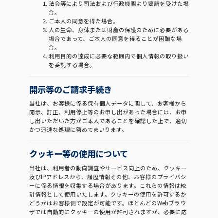
法令等により司法および行政機関より要請を受けた場
合。
ご本人の同意を得た場合。
人の生命、身体または財産の保護のために必要がある
場合であって、ご本人の同意を得ることが困難な場
合。
利用目的の達成に必要な範囲内で個人情報の取り扱い
を委託する場合。
開示等のご請求手続き
当社は、お客様に係る保有個人データに関して、お客様から
開示、訂正、利用停止等のお申し出があった場合には、お申
し出いただいた方がご本人であることを確認した上で、適切
かつ迅速な処理に努めてまいります。
クッキー等の使用について
当社は、利用者の動向調査やサービス向上のため、クッキー
及びIPアドレスから、履歴情報その他、お客様のプライバシ
ーに係る情報を収集する場合があります。これらの情報は統
計情報として使用いたします。クッキーの使用を許可するか
どうかはお客様側で設定が可能です。ほとんどのWebブラウ
ザでは自動的にクッキーの使用が許可されますが、必要に応